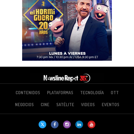
CONTENIDOS
PLATAFORMAS
TECNOLOGÍA
OTT
NEGOCIOS
CINE
SATÉLITE
VIDEOS
EVENTOS