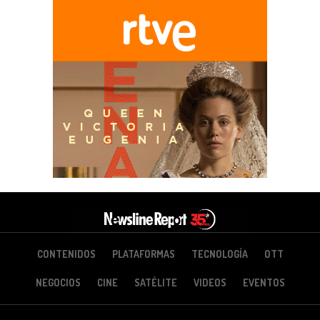
CONTENIDOS
PLATAFORMAS
TECNOLOGÍA
OTT
NEGOCIOS
CINE
SATÉLITE
VIDEOS
EVENTOS