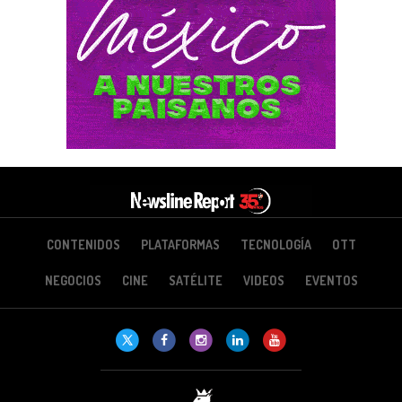
CONTENIDOS
PLATAFORMAS
TECNOLOGÍA
OTT
NEGOCIOS
CINE
SATÉLITE
VIDEOS
EVENTOS