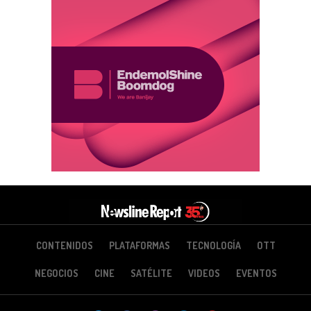
CONTENIDOS
PLATAFORMAS
TECNOLOGÍA
OTT
NEGOCIOS
CINE
SATÉLITE
VIDEOS
EVENTOS