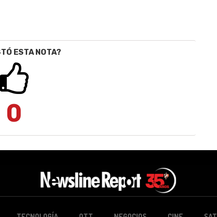
STÓ ESTA NOTA?
0
TECNOLOGÍA
OTT
NEGOCIOS
CINE
SAT