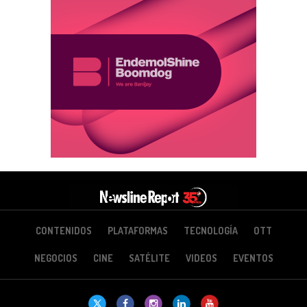
CONTENIDOS
PLATAFORMAS
TECNOLOGÍA
OTT
NEGOCIOS
CINE
SATÉLITE
VIDEOS
EVENTOS