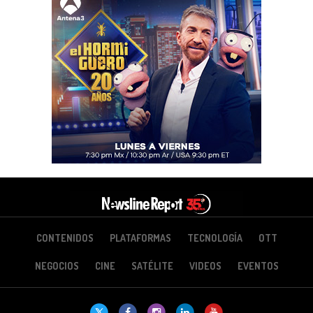
CONTENIDOS
PLATAFORMAS
TECNOLOGÍA
OTT
NEGOCIOS
CINE
SATÉLITE
VIDEOS
EVENTOS