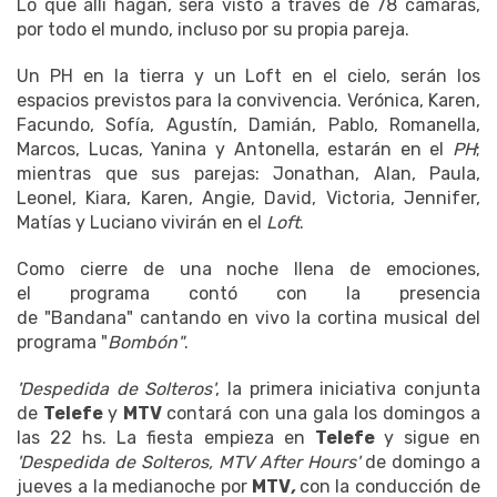
Lo que allí hagan, será visto a través de 78 cámaras,
por todo el mundo, incluso por su propia pareja.
Un PH en la tierra y un Loft en el cielo, serán los
espacios previstos para la convivencia. Verónica, Karen,
Facundo, Sofía, Agustín, Damián, Pablo, Romanella,
Marcos, Lucas, Yanina y Antonella, estarán en el
PH
;
mientras que sus parejas: Jonathan, Alan, Paula,
Leonel, Kiara, Karen, Angie, David, Victoria, Jennifer,
Matías y Luciano vivirán en el
Loft
.
Como cierre de una noche llena de emociones,
el programa contó con la presencia
de "Bandana" cantando en vivo la cortina musical del
programa "
Bombón"
.
'Despedida de Solteros'
, la primera iniciativa conjunta
de
Telefe
y
MTV
contará con una gala los domingos a
las 22 hs. La fiesta empieza en
Telefe
y sigue en
'Despedida de Solteros, MTV After Hours'
de domingo a
jueves a la medianoche por
MTV
,
con la conducción de