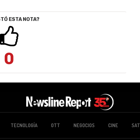
STÓ ESTA NOTA?
0
TECNOLOGÍA
OTT
NEGOCIOS
CINE
SAT