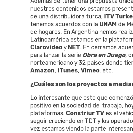
Además de tener una propuesta única 
nuestros contenidos estamos presente
de una distribuidora turca,
ITV Turk
tenemos acuerdos con la
UNAM
de Mé
de hogares. En Argentina hemos real
Latinoamérica estamos en la platafo
Clarovideo
y
NET
. En cerramos acue
para lanzar la serie
Obra en Juego
, 
norteamericano y 32 países donde tie
Amazon
,
iTunes
,
Vimeo
, etc.
¿Cuáles son los proyectos a media
Lo interesante que esto que comenzó 
positivo en la sociedad del trabajo, h
plataformas.
Constriur TV
es el vehí
seguir creciendo en TDT y los operado
vez estamos viendo la parte interesant