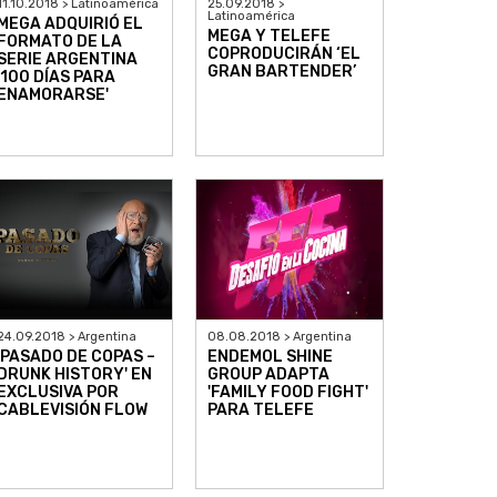
11.10.2018 > Latinoamérica
25.09.2018 >
Latinoamérica
MEGA ADQUIRIÓ EL
MEGA Y TELEFE
FORMATO DE LA
COPRODUCIRÁN ‘EL
SERIE ARGENTINA
GRAN BARTENDER’
'100 DÍAS PARA
ENAMORARSE'
24.09.2018 > Argentina
08.08.2018 > Argentina
'PASADO DE COPAS –
ENDEMOL SHINE
DRUNK HISTORY' EN
GROUP ADAPTA
EXCLUSIVA POR
'FAMILY FOOD FIGHT'
CABLEVISIÓN FLOW
PARA TELEFE