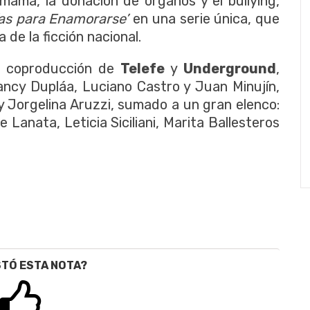
 mama, la donación de órganos y el bullying,
ías para Enamorarse’
en una serie única, que
 de la ficción nacional.
 coproducción de
Telefe
y
Underground
,
ancy Dupláa, Luciano Castro y Juan Minujín,
y Jorgelina Aruzzi, sumado a un gran elenco:
 Lanata, Leticia Siciliani, Marita Ballesteros
STÓ ESTA NOTA?