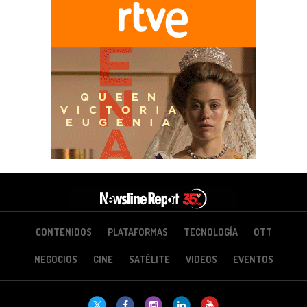
CONTENIDOS
PLATAFORMAS
TECNOLOGÍA
OTT
NEGOCIOS
CINE
SATÉLITE
VIDEOS
EVENTOS