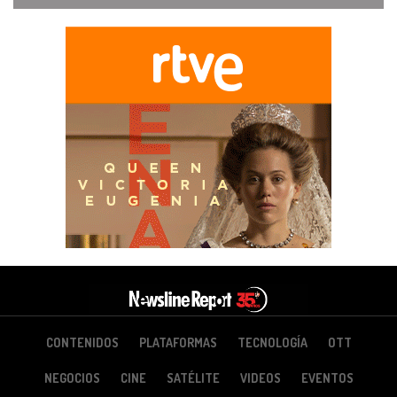
CONTENIDOS
PLATAFORMAS
TECNOLOGÍA
OTT
NEGOCIOS
CINE
SATÉLITE
VIDEOS
EVENTOS