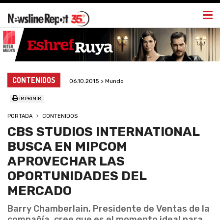
Togg
navi
CONTENIDOS
06.10.2015 > Mundo
IMPRIMIR
PORTADA
CONTENIDOS
CBS STUDIOS INTERNATIONAL
BUSCA EN MIPCOM
APROVECHAR LAS
OPORTUNIDADES DEL
MERCADO
Barry Chamberlain, Presidente de Ventas de la
compañía, cree que es el momento ideal para