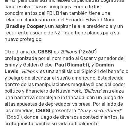
el FBI para usar sus increíbles capacidades cognitivas
para resolver casos complejos. Fuera de los
conocimientos del FBI, Brian también tiene una
relación clandestina con el Senador Edward Mora
(
Bradley Cooper
), un aspirante a la presidencia y un
recurrente usuario de NZT que tiene planes para su
nuevo protegido.
Otro drama de
CBSSI
es
'Billions'
(12x60'),
protagonizada por el nominado al Oscar y ganador del
Emmy y Golden Globe,
Paul Giamatti
, y
Damian
Lewis
.
'Billions'
es una análisis del Siglo 21 del beneficio
y peligro de alcanzar el sueño americano. Establecida
dentro de las manipulaciones maquiavélicas del poder
político y financiero de Nueva York,
'Billions'
entrelaza
una narrativa compleja e intrincada, con un juego de
altas apuestas de depredador vs presa. Por el lado de
las comedias,
CBSSI
presentará
'Crazy ex-Girlfriend'
(13x60'), donde luego de diversos acontecimientos, la
protagonista cambia su vida radicalmente.