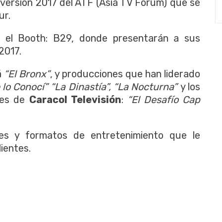
 versión 2017 del ATF (Asia TV Forum) que se
ur.
n el Booth: B29, donde presentarán a sus
2017.
á
“El Bronx”
, y producciones que han liderado
 lo Conocí” “La Dinastía”, “La Nocturna”
y los
les de
Caracol Televisión
:
“El Desafío Cap
ies y formatos de entretenimiento que le
ientes.