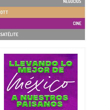
NEGOCIOS
OTT
CINE
SATÉLITE