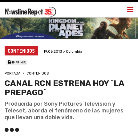
Togg
navi
CONTENIDOS
19.06.2013 > Colombia
IMPRIMIR
PORTADA
CONTENIDOS
CANAL RCN ESTRENA HOY ´LA
PREPAGO´
Producida por Sony Pictures Television y
Teleset, aborda el fenómeno de las mujeres
que llevan una doble vida.