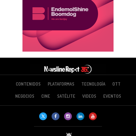
CONTENIDOS
PLATAFORMAS
TECNOLOGÍA
OTT
NEGOCIOS
CINE
SATÉLITE
VIDEOS
EVENTOS