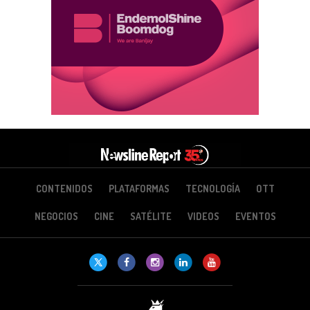
CONTENIDOS
PLATAFORMAS
TECNOLOGÍA
OTT
NEGOCIOS
CINE
SATÉLITE
VIDEOS
EVENTOS