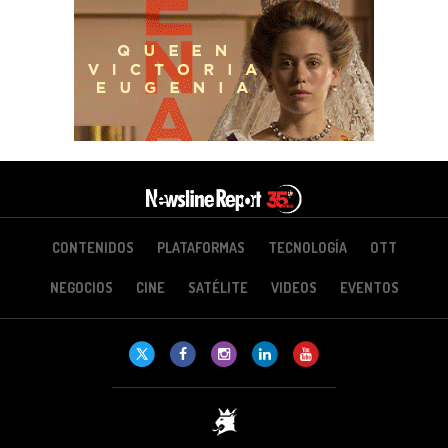
CONTENIDOS
PLATAFORMAS
TECNOLOGÍA
OTT
NEGOCIOS
CINE
SATÉLITE
VIDEOS
EVENTOS