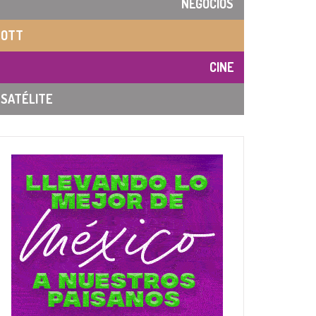
NEGOCIOS
OTT
CINE
SATÉLITE