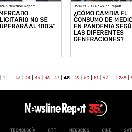
020 > Newsline Report
09.10.2020 > Newsline Report
 MERCADO
¿CÓMO CAMBIA EL
LICITARIO NO SE
CONSUMO DE MEDI
UPERARÁ AL 100%"
EN PANDEMIA SEG
LAS DIFERENTES
GENERACIONES?
|
1
| .. |
43
|
44
|
45
|
46
|
47
|
48
|
49
|
50
|
51
|
52
| .. |
238
|
TECNOLOGÍA
OTT
NEGOCIOS
CINE
SAT