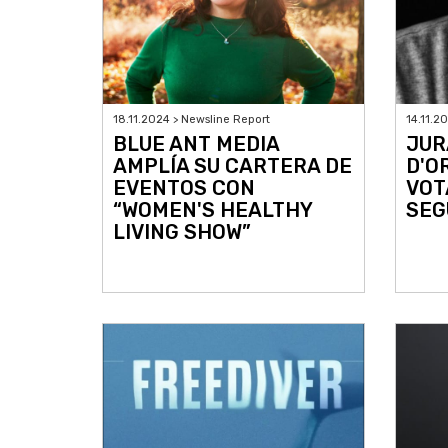
18.11.2024 > Newsline Report
14.11.2
BLUE ANT MEDIA
JUR
AMPLÍA SU CARTERA DE
D'O
EVENTOS CON
VOT
“WOMEN'S HEALTHY
SEG
LIVING SHOW”