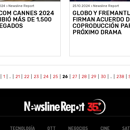
024 > Newsline Report
25.10.2024 > Newsline Report
COM CANNES 2024
GLOBO Y FREMANT
IBIÓ MÁS DE 1.500
FIRMAN ACUERDO D
EGADOS
COPRODUCCIÓN PA
PRÓXIMO DRAMA
|
1
| .. |
21
|
22
|
23
|
24
|
25
|
26
|
27
|
28
|
29
|
30
| .. |
238
|
TECNOLOGÍA
OTT
NEGOCIOS
CINE
SAT