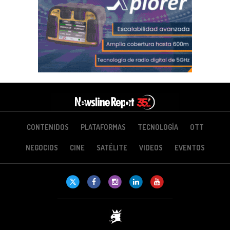
CONTENIDOS
PLATAFORMAS
TECNOLOGÍA
OTT
NEGOCIOS
CINE
SATÉLITE
VIDEOS
EVENTOS