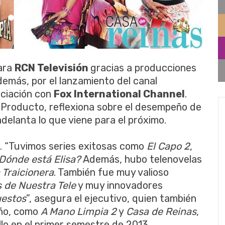
para
RCN Televisión
gracias a producciones
demás, por el lanzamiento del canal
ociación con
Fox International Channel
.
 Producto, reflexiona sobre el desempeño de
adelanta lo que viene para el próximo.
o. “Tuvimos series exitosas como
El Capo 2
,
Dónde está Elisa?
Además, hubo telenovelas
 Traicionera
. También fue muy valioso
 de Nuestra Tele
y muy innovadores
estos
”, asegura el ejecutivo, quien también
año, como
A Mano Limpia 2
y
Casa de Reinas
,
o en el primer semestre de 2013.