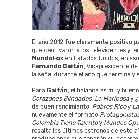
El año 2012 fue claramente positivo 
que cautivaron a los televidentes y, a
MundoFox
en Estados Unidos, en as
Fernando Gaitán
, Vicepresidente de
la señal durante el año que termina y 
Para
Gaitán
, el balance es muy buen
Corazones Blindados
,
La Mariposa
y
¿
de buen rendimiento:
Pobres Rico
y
La
nuevamente el formato
Protagonistas
Colombia Tiene Talento
y
Mundos Opu
resalta los últimos estrenos de este 
producciones que tendrán su desarroll