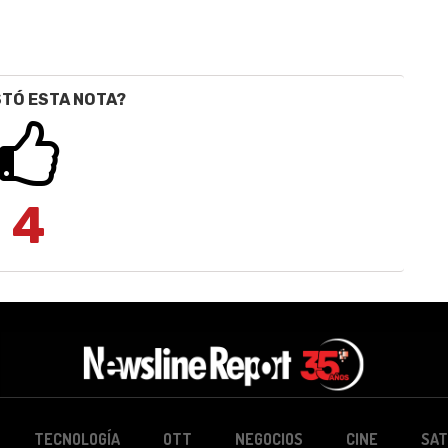
STÓ ESTA NOTA?
4
TECNOLOGÍA
OTT
NEGOCIOS
CINE
SAT