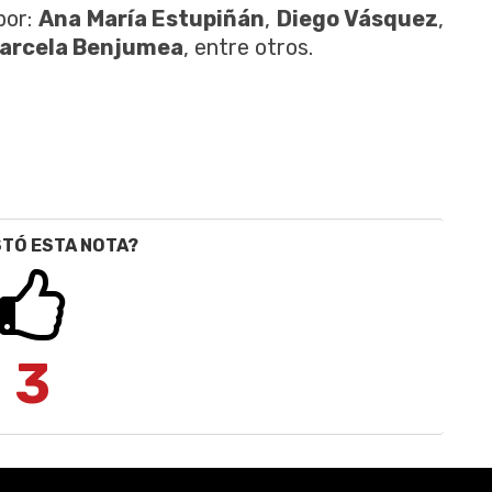
por:
Ana María Estupiñán
,
Diego Vásquez
,
arcela Benjumea
, entre otros.
STÓ ESTA NOTA?
3