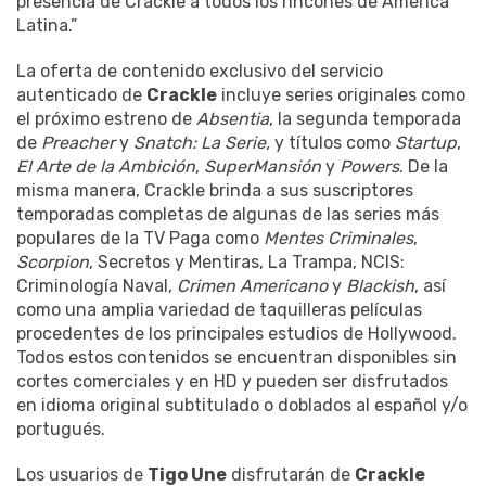
presencia de Crackle a todos los rincones de América
Latina.”
La oferta de contenido exclusivo del servicio
autenticado de
Crackle
incluye series originales como
el próximo estreno de
Absentia
, la segunda temporada
de
Preacher
y
Snatch: La Serie,
y títulos como
Startup
,
El Arte de la Ambición
,
SuperMansión
y
Powers
. De la
misma manera, Crackle brinda a sus suscriptores
temporadas completas de algunas de las series más
populares de la TV Paga como
Mentes Criminales
,
Scorpion
, Secretos y Mentiras, La Trampa, NCIS:
Criminología Naval,
Crimen Americano
y
Blackish
, así
como una amplia variedad de taquilleras películas
procedentes de los principales estudios de Hollywood.
Todos estos contenidos se encuentran disponibles sin
cortes comerciales y en HD y pueden ser disfrutados
en idioma original subtitulado o doblados al español y/o
portugués.
Los usuarios de
Tigo Une
disfrutarán de
Crackle