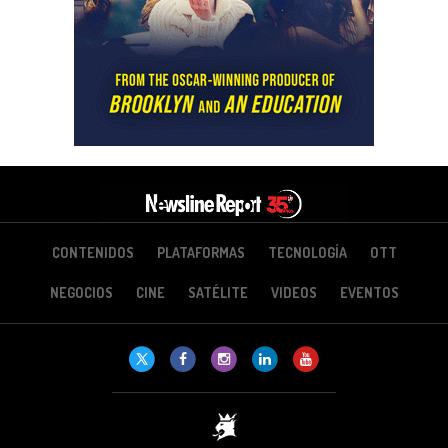
CONTENIDOS
PLATAFORMAS
TECNOLOGÍA
OTT
NEGOCIOS
CINE
SATÉLITE
VIDEOS
EVENTOS