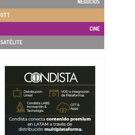
NEGOCIOS
OTT
CINE
SATÉLITE