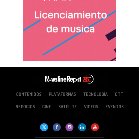
CONTENIDOS
PLATAFORMAS
TECNOLOGÍA
OTT
NEGOCIOS
CINE
SATÉLITE
VIDEOS
EVENTOS