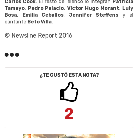
Carlos Cook
. El resto del elenco lo integran
Patricia
Tamayo
,
Pedro Palacio
,
Víctor Hugo Morant
,
Luly
Bosa
,
Emilia Ceballos
,
Jennifer Steffens
y el
cantante
Beto Villa
.
© Newsline Report 2016
¿TE GUSTÓ ESTA NOTA?
2