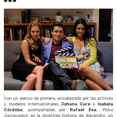
Con un elenco de primera, encabezado por las actrices
y modelos internacionales
Johana Cure
e
Isabela
Córdoba
, acompañadas por
Rafael Zea
,
'Polvo
Carnavalero'
es la divertida historia de Alejandro, un