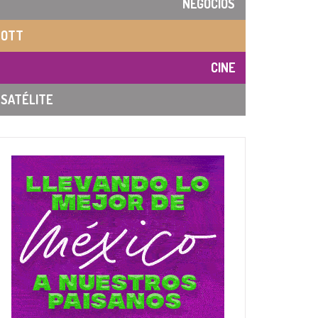
NEGOCIOS
OTT
CINE
SATÉLITE