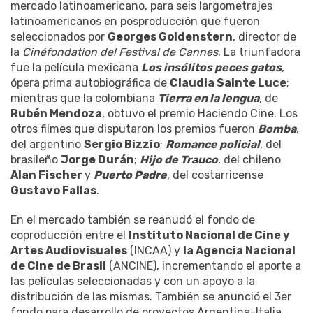
mercado latinoamericano, para seis largometrajes
latinoamericanos en posproducción que fueron
seleccionados por
Georges Goldenstern
, director de
la
Cinéfondation del Festival de Cannes
. La triunfadora
fue la película mexicana
Los insólitos peces gatos
,
ópera prima autobiográfica de
Claudia Sainte Luce
;
mientras que la colombiana
Tierra en la lengua
, de
Rubén Mendoza
, obtuvo el premio Haciendo Cine. Los
otros filmes que disputaron los premios fueron
Bomba
,
del argentino
Sergio Bizzio
;
Romance policial
, del
brasileño
Jorge Durán
;
Hijo de Trauco
, del chileno
Alan Fischer
y
Puerto Padre
, del costarricense
Gustavo Fallas
.
En el mercado también se reanudó el fondo de
coproducción entre el
Instituto Nacional de Cine y
Artes Audiovisuales
(INCAA) y
la Agencia Nacional
de Cine de Brasil
(ANCINE), incrementando el aporte a
las películas seleccionadas y con un apoyo a la
distribución de las mismas. También se anunció el 3er
fondo para desarrollo de proyectos Argentina-Italia.