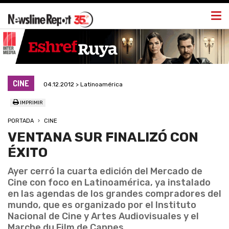
Togg
navi
CINE
04.12.2012 > Latinoamérica
IMPRIMIR
PORTADA
CINE
VENTANA SUR FINALIZÓ CON
ÉXITO
Ayer cerró la cuarta edición del Mercado de
Cine con foco en Latinoamérica, ya instalado
en las agendas de los grandes compradores del
mundo, que es organizado por el Instituto
Nacional de Cine y Artes Audiovisuales y el
Marche du Film de Cannes.