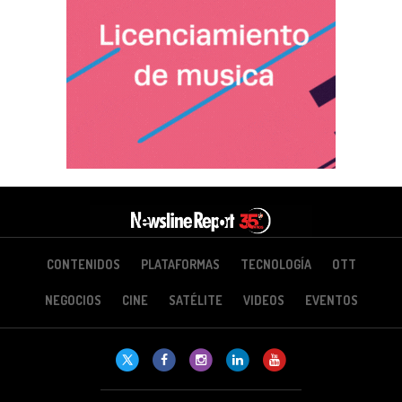
CONTENIDOS
PLATAFORMAS
TECNOLOGÍA
OTT
NEGOCIOS
CINE
SATÉLITE
VIDEOS
EVENTOS