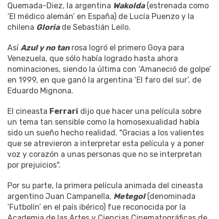
Quemada-Diez, la argentina
Wakolda
(estrenada como
‘El médico alemán’ en España) de Lucía Puenzo y la
chilena
Gloria
de Sebastián Leilo.
Así
Azul y no tan
rosa logró el primero Goya para
Venezuela, que sólo había logrado hasta ahora
nominaciones, siendo la última con ‘Amaneció de golpe’
en 1999, en que ganó la argentina ‘El faro del sur’, de
Eduardo Mignona.
El cineasta
Ferrari
dijo que hacer una película sobre
un tema tan sensible como la homosexualidad había
sido un sueño hecho realidad. "Gracias a los valientes
que se atrevieron a interpretar esta película y a poner
voz y corazón a unas personas que no se interpretan
por prejuicios".
Por su parte, la primera película animada del cineasta
argentino Juan Campanella,
Metegol
(denominada
‘Futbolín’ en el país ibérico) fue reconocida por la
Academia de las Artes y Ciencias Cinematográficas de