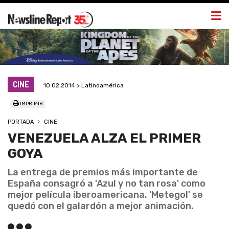
Togg
navi
CINE
10.02.2014 > Latinoamérica
IMPRIMIR
PORTADA
CINE
VENEZUELA ALZA EL PRIMER
GOYA
La entrega de premios más importante de
España consagró a 'Azul y no tan rosa' como
mejor película iberoamericana. 'Metegol' se
quedó con el galardón a mejor animación.