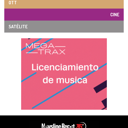
OTT
CINE
SATÉLITE