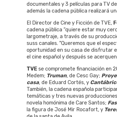
documentales y 3 películas para TV de
además la cadena pública realizará un
El Director de Cine y Ficción de TVE,
F
cadena pública “quiere estar muy cerc
largometraje, a través de su producci
suss canales. "Queremos que el espec
oportunidad en su casa de disfrutar e
el cine español y después se acerquen 
TVE
se compromete financiación en 20
Medem;
Truman
, de Cesc Gay;
Proye
casa
, de Eduard Cortés, y
Cantábric
También, la cadena española particip
temáticas y tres nuevas produccione
novela homónima de Care Santos;
Fa
la figura de José Mir Rocafort, y
Tere
de la santa de Avila.