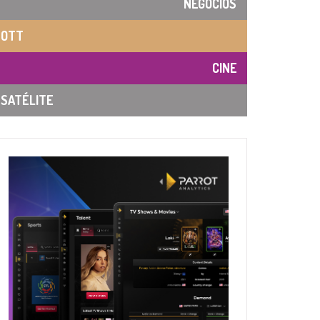
NEGOCIOS
OTT
CINE
SATÉLITE