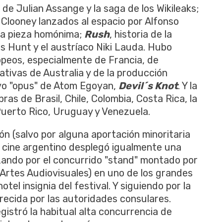
 de Julian Assange y la saga de los Wikileaks;
 Clooney lanzados al espacio por Alfonso
e la pieza homónima;
Rush
, historia de la
es Hunt y el austríaco Niki Lauda. Hubo
peos, especialmente de Francia, de
mativas de Australia y de la producción
uevo "opus" de Atom Egoyan,
Devil´s Knot
. Y la
as de Brasil, Chile, Colombia, Costa Rica, la
Puerto Rico, Uruguay y Venezuela.
n (salvo por alguna aportación minoritaria
 cine argentino desplegó igualmente una
ezando por el concurrido "stand" montado por
y Artes Audiovisuales) en uno de los grandes
otel insignia del festival. Y siguiendo por la
recida por las autoridades consulares.
gistró la habitual alta concurrencia de