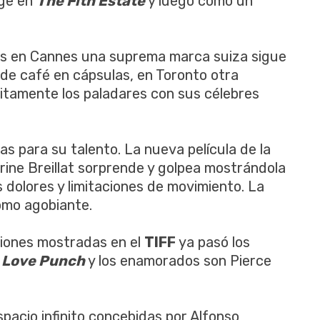
nge en
The Fith Estate
y luego como un
as en Cannes una suprema marca suiza sigue
de café en cápsulas, en Toronto otra
itamente los paladares con sus célebres
s para su talento. La nueva película de la
ine Breillat sorprende y golpea mostrándola
 dolores y limitaciones de movimiento. La
omo agobiante.
cciones mostradas en el
TIFF
ya pasó los
 Love Punch
y los enamorados son Pierce
pacio infinito concebidas por Alfonso