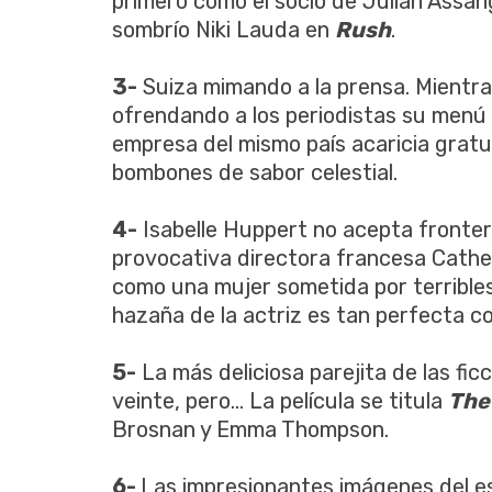
primero como el socio de Julian Assa
sombrío Niki Lauda en
Rush
.
3-
Suiza mimando a la prensa. Mientr
ofrendando a los periodistas su menú 
empresa del mismo país acaricia gratu
bombones de sabor celestial.
4-
Isabelle Huppert no acepta frontera
provocativa directora francesa Cather
como una mujer sometida por terribles
hazaña de la actriz es tan perfecta c
5-
La más deliciosa parejita de las fi
veinte, pero... La película se titula
The
Brosnan y Emma Thompson.
6-
Las impresionantes imágenes del es