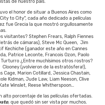
istas de nuestro país.
uvo el honor de situar a Buenos Aires como
ity to City", cada año dedicado a películas
vez fue Grecia la que mostró orgullosamente
as.
es visitantes? Stephen Frears, Ralph Fiennes
 detrás de cámaras), Steve Mc Queen, Jim
if Kechiche (ganador este año en Cannes
Eda, Patrice Leconte, Francois Ozon, Paolo
n Turturro ¿Entre muchísimos otros rostros?
 Clooney (¡volvieron de la estratósfera!),
s Cage, Marion Cotillard, Jessica Chastain,
cole Kidman, Jude Law, Liam Neeson, Clive
te Winslet, Reese Whitherspoon...
un alto porcentaje de las películas ofertadas.
sto
, que quedó sin ser vista por muchos.