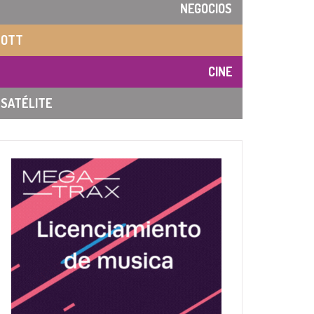
NEGOCIOS
OTT
CINE
SATÉLITE