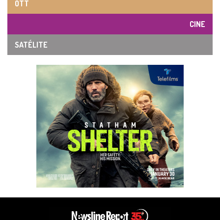
OTT
CINE
SATÉLITE