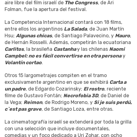
aire libre del film israelí de
The Congress
, de Ari
Folman, fue la apertura del festival.
La Competencia Internacional contará con 18 films,
entre ellos los argentinos
La Salada
, de Juan Martín
Hsu;
Algunas chicas
, de Santiago Palavecino, y
Mauro
,
de Hernán Rosselli. Además, competirán la ecuatoriana
Carlitos
, la brasileña
Castanha
y las chilenas
Naomi
Campbel: no es fácil convertirse en otra persona
y
Volantín cortao
.
Otros 15 largometrajes compiten en el tramo
exclusivamente argentino en que se exhibirá
Carta a
un padre
, de Edgardo Cozarinsky;
El rostro
, reciente
filme de Gustavo Fontán;
Necrofobia 3D
, de Daniel de
la Vega;
Reimon
, de Rodrigo Moreno, y
Si je suis perdú,
c`est pas grave
, de Santiago Loza, entre otras.
La cinematografía israelí se extenderá por toda la grilla
con una selección que incluye documentales,
comedias y un foco dedicado a Uri Zohar, con ocho