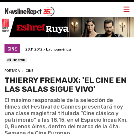
Togg
navi
CINE
28.11.2012 > Latinoamérica
IMPRIMIR
PORTADA
CINE
THIERRY FREMAUX: 'EL CINE EN
LAS SALAS SIGUE VIVO'
El máximo responsable de la selección de
filmes del Festival de Cannes presentará hoy
una clase magistral titulada “Cine clásico y
patrimonio” a las 18.15, en el Espacio Incaa Km.
0, Buenos Aires, dentro del marco de la 4ta.
Semana de Cine Europeo.