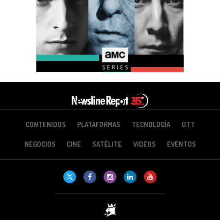
CONTENIDOS
PLATAFORMAS
TECNOLOGÍA
OTT
NEGOCIOS
CINE
SATÉLITE
VIDEOS
EVENTOS