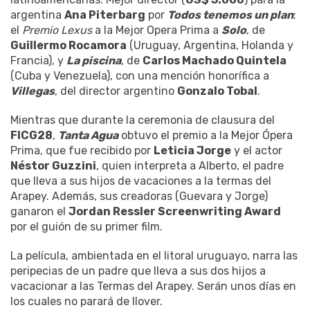
argentina
Ana Piterbarg
por
Todos tenemos un plan
;
el
Premio Lexus
a la Mejor Opera Prima a
Solo
, de
Guillermo Rocamora
(Uruguay, Argentina, Holanda y
Francia), y
La piscina
, de
Carlos Machado Quintela
(Cuba y Venezuela), con una mención honorífica a
Villegas
, del director argentino
Gonzalo Tobal
.
Mientras que durante la ceremonia de clausura del
FICG28
,
Tanta Agua
obtuvo el premio a la Mejor Ópera
Prima, que fue recibido por
Leticia Jorge
y el actor
Néstor Guzzini
, quien interpreta a Alberto, el padre
que lleva a sus hijos de vacaciones a la termas del
Arapey. Además, sus creadoras (Guevara y Jorge)
ganaron el
Jordan Ressler Screenwriting Award
por el guión de su primer film.
La película, ambientada en el litoral uruguayo, narra las
peripecias de un padre que lleva a sus dos hijos a
vacacionar a las Termas del Arapey. Serán unos días en
los cuales no parará de llover.