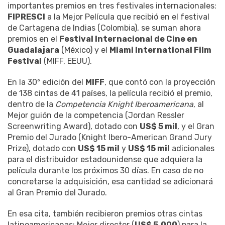
importantes premios en tres festivales internacionales:
FIPRESCI
a la Mejor Película que recibió en el festival
de Cartagena de Indias (Colombia), se suman ahora
premios en el
Festival Internacional de Cine en
Guadalajara
(México) y el
Miami International Film
Festival
(MIFF, EEUU).
En la 30º edición del
MIFF
, que contó con la proyección
de 138 cintas de 41 países, la película recibió el premio,
dentro de la
Competencia Knight Iberoamericana
, al
Mejor guión de la competencia (Jordan Ressler
Screenwriting Award), dotado con
US$ 5 mil
, y el Gran
Premio del Jurado (Knight Ibero-American Grand Jury
Prize), dotado con
US$ 15 mil
y
US$ 15 mil
adicionales
para el distribuidor estadounidense que adquiera la
película durante los próximos 30 días. En caso de no
concretarse la adquisición, esa cantidad se adicionará
al Gran Premio del Jurado.
En esa cita, también recibieron premios otras cintas
latinoamericanas: Mejor director (
US$ 5.000
) para la