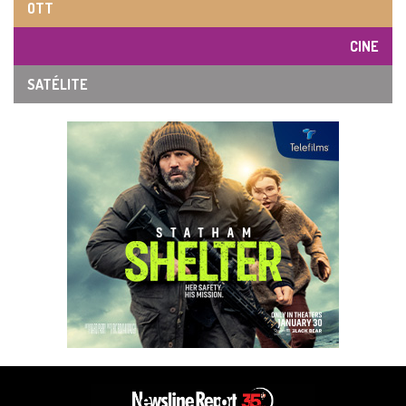
OTT
CINE
SATÉLITE