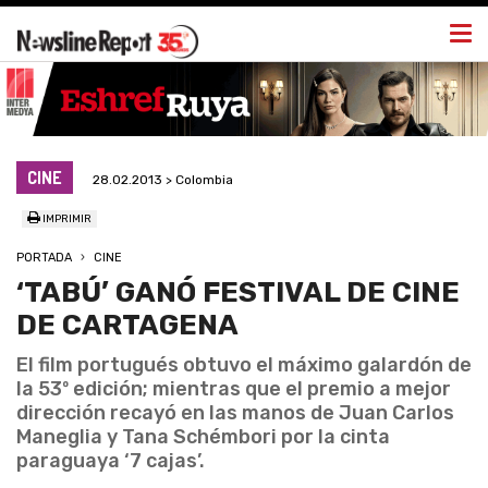
Togg
navi
CINE
28.02.2013 > Colombia
IMPRIMIR
PORTADA
CINE
‘TABÚ’ GANÓ FESTIVAL DE CINE
DE CARTAGENA
El film portugués obtuvo el máximo galardón de
la 53º edición; mientras que el premio a mejor
dirección recayó en las manos de Juan Carlos
Maneglia y Tana Schémbori por la cinta
paraguaya ‘7 cajas’.