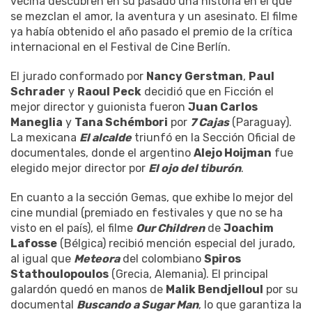
vecina descubren en su pasado una historia en el que
se mezclan el amor, la aventura y un asesinato. El filme
ya había obtenido el año pasado el premio de la crítica
internacional en el Festival de Cine Berlín.
El jurado conformado por
Nancy Gerstman
,
Paul
Schrader
y
Raoul
Peck
decidió que en Ficción el
mejor director y guionista fueron
Juan Carlos
Maneglia
y
Tana Schémbori
por
7 Cajas
(Paraguay).
La mexicana
El alcalde
triunfó en la Sección Oficial de
documentales, donde el argentino
Alejo Hoijman
fue
elegido mejor director por
El ojo del tiburón
.
En cuanto a la sección Gemas, que exhibe lo mejor del
cine mundial (premiado en festivales y que no se ha
visto en el país), el filme
Our Children
de
Joachim
Lafosse
(Bélgica) recibió mención especial del jurado,
al igual que
Meteora
del colombiano
Spiros
Stathoulopoulos
(Grecia, Alemania). El principal
galardón quedó en manos de
Malik Bendjelloul
por su
documental
Buscando a Sugar Man
, lo que garantiza la