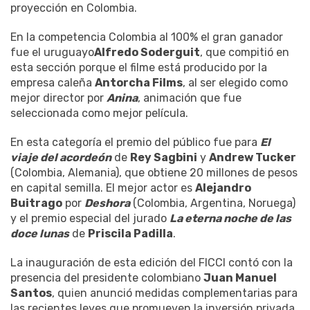
proyección en Colombia.
En la competencia Colombia al 100% el gran ganador
fue el uruguayo
Alfredo Soderguit
, que compitió en
esta sección porque el filme está producido por la
empresa caleña
Antorcha Films
, al ser elegido como
mejor director por
Anina
, animación que fue
seleccionada como mejor película.
En esta categoría el premio del público fue para
El
viaje del acordeón
de
Rey Sagbini
y
Andrew Tucker
(Colombia, Alemania), que obtiene 20 millones de pesos
en capital semilla. El mejor actor es
Alejandro
Buitrago
por
Deshora
(Colombia, Argentina, Noruega)
y el premio especial del jurado
La eterna noche de las
doce lunas
de
Priscila Padilla
.
La inauguración de esta edición del FICCI contó con la
presencia del presidente colombiano
Juan Manuel
Santos
, quien anunció medidas complementarias para
las recientes leyes que promueven la inversión privada