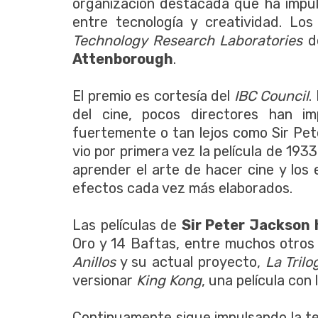
organización destacada que ha impuls
entre tecnología y creatividad. Lo
Technology Research Laboratories
de
Attenborough
.
El premio es cortesía del
IBC Council
.
del cine, pocos directores han im
fuertemente o tan lejos como Sir Pet
vio por primera vez la película de 1933
aprender el arte de hacer cine y los
efectos cada vez más elaborados.
Las películas de
Sir Peter Jackson
Oro y 14 Baftas, entre muchos otros 
Anillos
y su actual proyecto,
La Trilo
versionar
King Kong
, una película con
Continuamente sigue impulsando la te