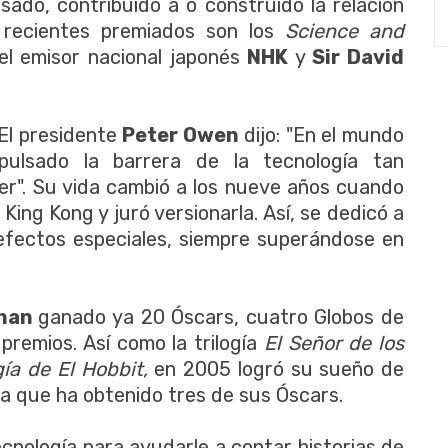
ado, contribuido a o construido la relación
s recientes premiados son los
Science and
l emisor nacional japonés
NHK
y
Sir David
 El presidente
Peter Owen
dijo: "En el mundo
pulsado la barrera de la tecnología tan
er". Su vida cambió a los nueve años cuando
 King Kong y juró versionarla. Así, se dedicó a
 efectos especiales, siempre superándose en
 han
ganado ya 20 Óscars, cuatro Globos de
premios. Así como la trilogía
El Señor de los
gía de El Hobbit,
en 2005 logró su sueño de
 la que ha obtenido tres de sus Óscars.
cnología para ayudarle a contar historias de