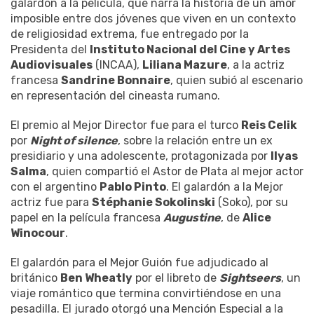
galardón a la película, que narra la historia de un amor
imposible entre dos jóvenes que viven en un contexto
de religiosidad extrema, fue entregado por la
Presidenta del
Instituto Nacional del Cine y Artes
Audiovisuales
(INCAA),
Liliana Mazure
, a la actriz
francesa
Sandrine Bonnaire
, quien subió al escenario
en representación del cineasta rumano.
El premio al Mejor Director fue para el turco
Reis Celik
por
Night of silence
, sobre la relación entre un ex
presidiario y una adolescente, protagonizada por
Ilyas
Salma
, quien compartió el Astor de Plata al mejor actor
con el argentino
Pablo Pinto
. El galardón a la Mejor
actriz fue para
Stéphanie Sokolinski
(Soko), por su
papel en la película francesa
Augustine
, de
Alice
Winocour
.
El galardón para el Mejor Guión fue adjudicado al
británico
Ben Wheatly
por el libreto de
Sightseers
, un
viaje romántico que termina convirtiéndose en una
pesadilla. El jurado otorgó una Mención Especial a la