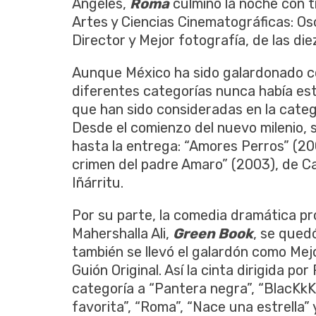
Ángeles,
Roma
culminó la noche con 
Artes y Ciencias Cinematográficas: Osc
Director y Mejor fotografía, de las d
Aunque México ha sido galardonado co
diferentes categorías nunca había est
que han sido consideradas en la catego
Desde el comienzo del nuevo milenio,
hasta la entrega: “Amores Perros” (200
crimen del padre Amaro” (2003), de Car
Iñárritu.
Por su parte, la comedia dramática p
Mahershalla Ali,
Green Book
, se quedó
también se llevó el galardón como Mejo
Guión Original. Así la cinta dirigida po
categoría a “Pantera negra”, “BlacKk
favorita”, “Roma”, “Nace una estrella” y