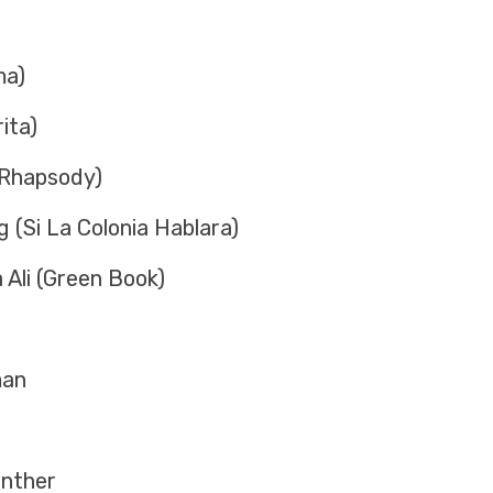
ma)
ita)
 Rhapsody)
 (Si La Colonia Hablara)
Ali (Green Book)
man
anther