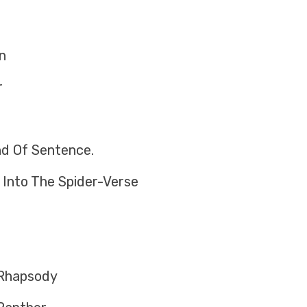
n
r
d Of Sentence.
 Into The Spider-Verse
 Rhapsody