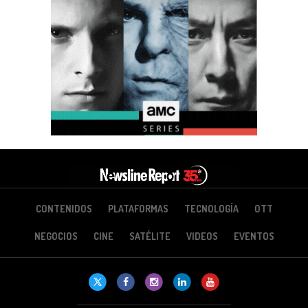
CONTENIDOS
PLATAFORMAS
TECNOLOGÍA
OTT
NEGOCIOS
CINE
SATÉLITE
VIDEOS
EVENTOS