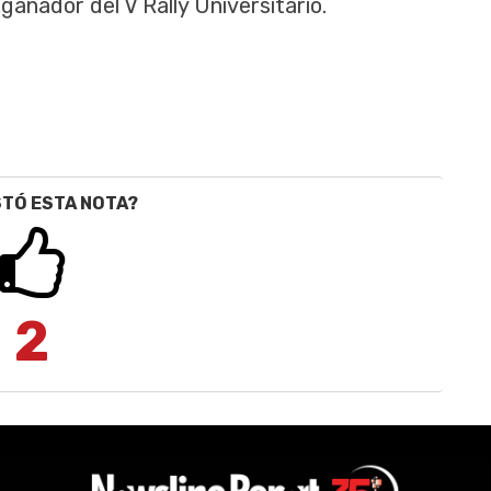
l ganador del V Rally Universitario.
STÓ ESTA NOTA?
2