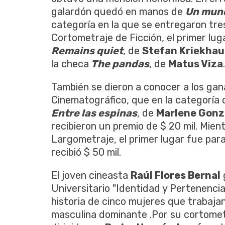
galardón quedó en manos de
Un mund
categoría en la que se entregaron tre
Cortometraje de Ficción, el primer lu
Remains quiet
, de
Stefan Kriekhau
la checa
The pandas
, de
Matus Viza
.
También se dieron a conocer a los ga
Cinematográfico, que en la categoría 
Entre las espinas
, de
Marlene Gonz
recibieron un premio de $ 20 mil. Mien
Largometraje, el primer lugar fue par
recibió $ 50 mil.
El joven cineasta
Raúl Flores Bernal
Universitario "Identidad y Pertenenci
historia de cinco mujeres que trabaja
masculina dominante .Por su cortome