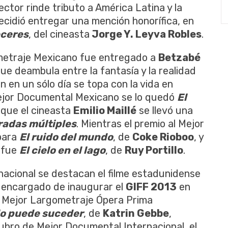
ector rinde tributo a América Latina y la
ecidió entregar una mención honorífica, en
ceres
, del cineasta
Jorge Y. Leyva Robles
.
ometraje Mexicano fue entregado a
Betzabé
que deambula entre la fantasía y la realidad
n en un sólo día se topa con la vida en
l Mejor Documental Mexicano se lo quedó
El
 que el cineasta
Emilio Maillé
se llevó una
radas múltiples
. Mientras el premio al Mejor
para
El ruido del mundo
, de
Coke Rioboo
, y
 fue
El cielo en el lago
, de
Ruy Portillo
.
rnacional se destacan el filme estadunidense
, encargado de inaugurar el
GIFF 2013
en
o Mejor Largometraje Ópera Prima
o puede suceder
, de
Katrin Gebbe
,
rubro de Mejor Documental Internacional, el