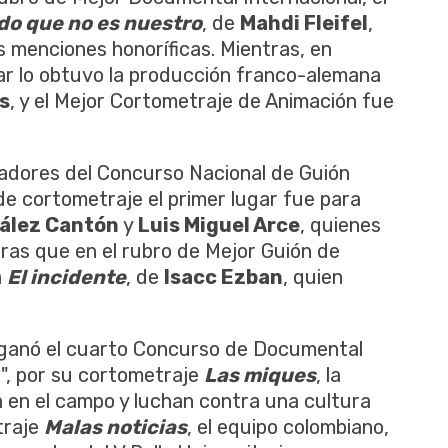
o que no es nuestro
, de
Mahdi Fleifel
,
s menciones honoríficas. Mientras, en
gar lo obtuvo la producción franco-alemana
s
, y el Mejor Cortometraje de Animación fue
nadores del Concurso Nacional de Guión
de cortometraje el primer lugar fue para
ález Cantón
y
Luis Miguel Arce
, quienes
tras que en el rubro de Mejor Guión de
a
El incidente
, de
Isacc Ezban
, quien
ganó el cuarto Concurso de Documental
a", por su cortometraje
Las miques
, la
n en el campo y luchan contra una cultura
traje
Malas noticias
, el equipo colombiano,