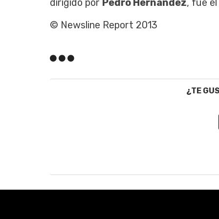
dirigido por
Pedro Hernández
, fue e
© Newsline Report 2013
¿TE GU