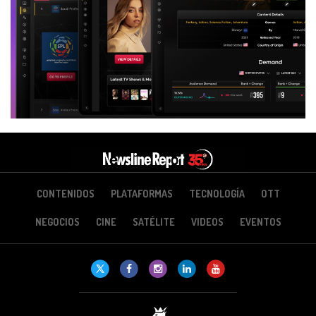
CONTENIDOS
PLATAFORMAS
TECNOLOGÍA
OTT
NEGOCIOS
CINE
SATÉLITE
VIDEOS
EVENTOS