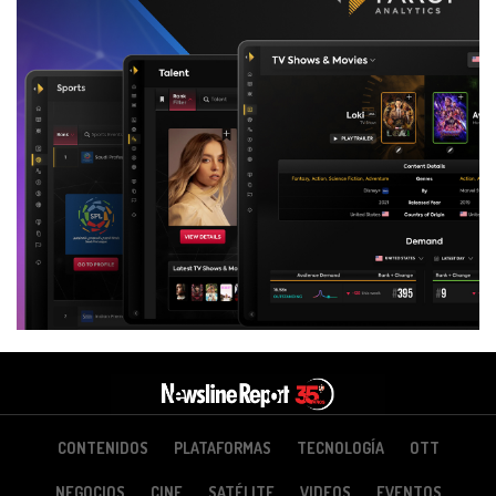
CONTENIDOS
PLATAFORMAS
TECNOLOGÍA
OTT
NEGOCIOS
CINE
SATÉLITE
VIDEOS
EVENTOS