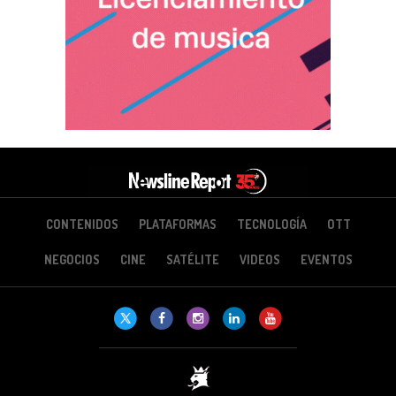
CONTENIDOS
PLATAFORMAS
TECNOLOGÍA
OTT
NEGOCIOS
CINE
SATÉLITE
VIDEOS
EVENTOS