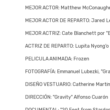
MEJOR ACTOR: Matthew McConaughey 
MEJOR ACTOR DE REPARTO: Jared Leto
MEJOR ACTRIZ: Cate Blanchett por "
ACTRIZ DE REPARTO: Lupita Nyong'o po
PELICULA ANIMADA: Frozen
FOTOGRAFÍA: Emmanuel Lubezki, "Gra
DISEÑO VESTUARIO: Catherine Martin,
DIRECCIÓN: "Gravity" Alfonso Cuarón
DOCUMENTAL: "20 Feet from Stardo