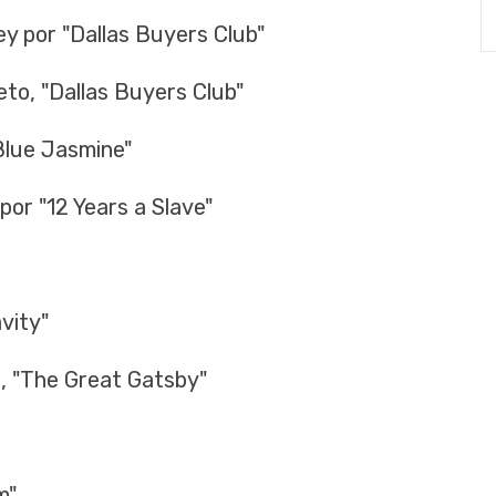
por "Dallas Buyers Club"
, "Dallas Buyers Club"
Blue Jasmine"
r "12 Years a Slave"
vity"
 "The Great Gatsby"
m"