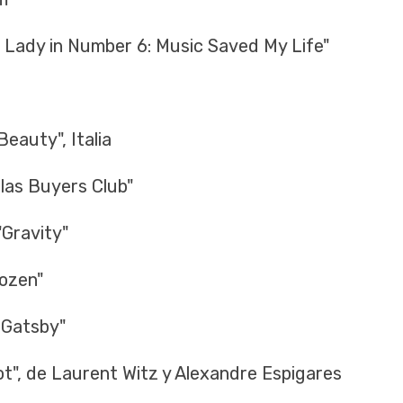
y in Number 6: Music Saved My Life"
auty", Italia
as Buyers Club"
Gravity"
ozen"
Gatsby"
, de Laurent Witz y Alexandre Espigares